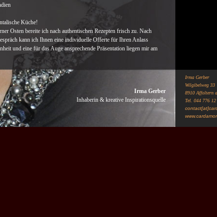
ndien
entalische Küche!
ner Osten bereite ich nach authentischen Rezepten frisch zu. Nach
spräch kann ich Ihnen eine individuelle Offerte für Ihren Anlass
nheit und eine für das Auge ansprechende Präsentation liegen mir am
Irma Gerber
Wilgibelweg 33
Irma Gerber
8910 Affoltern 
Inhaberin & kreative Inspirationsquelle
Tel. 044 776 12
contact[at]ca
www.cardamo