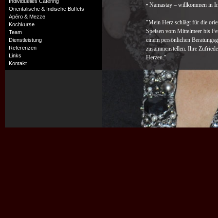
Individuelles Catering
• Namastay – willkommen in I
Orientalische & Indische Buffets
Apéro & Mezze
"Mein Herz schlägt für die ori
Kochkurse
Speisen vom Mittelmeer bis Fer
Team
einem persönlichen Beratungsge
Dienstleistung
Referenzen
zusammenstellen. Ihre Zufriede
Links
Herzen."
Kontakt